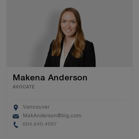
Makena Anderson
AVOCATE
Location
Vancouver
Email
MakAnderson@blg.com
Phone
604.640.4007