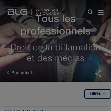
Skip
Links
Tous les
professionnels
Droit de la diffamation
et des médias
Précédent
Filtres