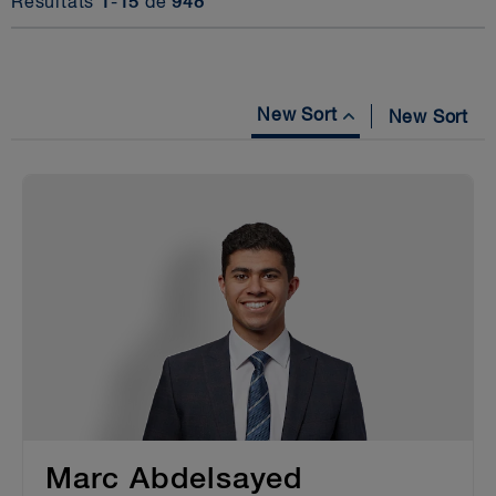
Résultats
1
-
15
de
948
New Sort
New Sort
Marc Abdelsayed