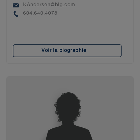
Email
KAndersen@blg.com
Phone
604.640.4078
Voir la biographie