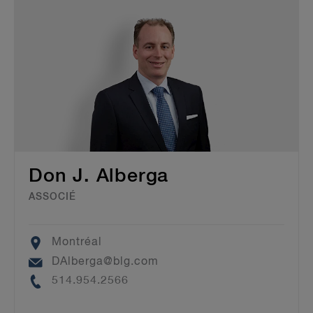
Don J. Alberga
ASSOCIÉ
Location
Montréal
Email
DAlberga@blg.com
Phone
514.954.2566