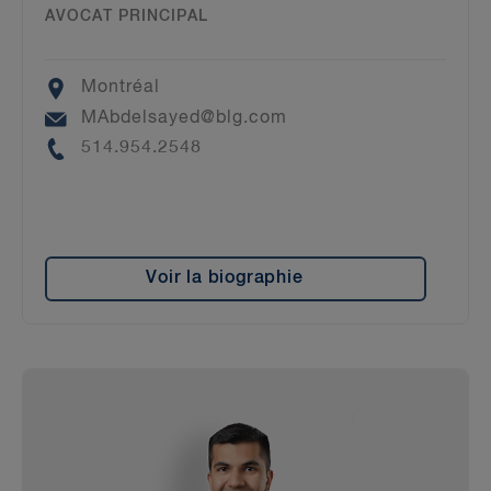
AVOCAT PRINCIPAL
Location
Montréal
Email
MAbdelsayed@blg.com
Phone
514.954.2548
Voir la biographie