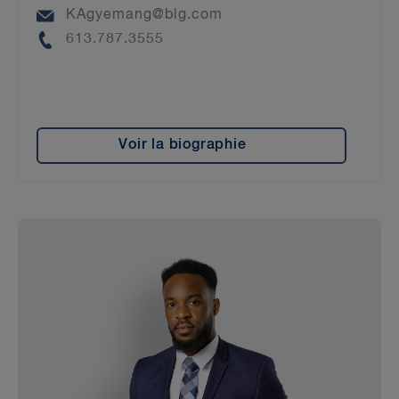
Email
KAgyemang@blg.com
Phone
613.787.3555
Voir la biographie