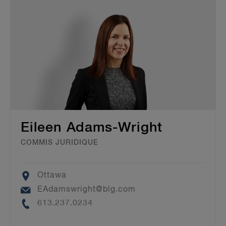
Eileen Adams-Wright
COMMIS JURIDIQUE
Location
Ottawa
Email
EAdamswright@blg.com
Phone
613.237.0234