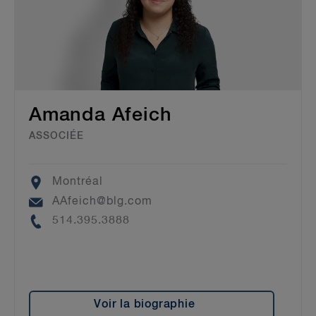
Amanda Afeich
ASSOCIÉE
Location
Montréal
Email
AAfeich@blg.com
Phone
514.395.3888
Voir la biographie