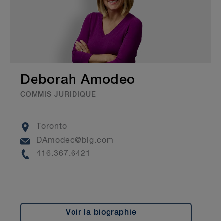
Deborah Amodeo
COMMIS JURIDIQUE
Location
Toronto
Email
DAmodeo@blg.com
Phone
416.367.6421
Voir la biographie