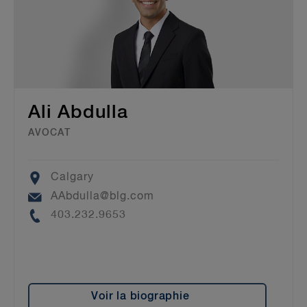
Ali Abdulla
AVOCAT
Location
Calgary
Email
AAbdulla@blg.com
Phone
403.232.9653
Voir la biographie