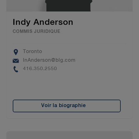
Indy Anderson
COMMIS JURIDIQUE
Location
Toronto
Email
InAnderson@blg.com
Phone
416.350.2550
Voir la biographie