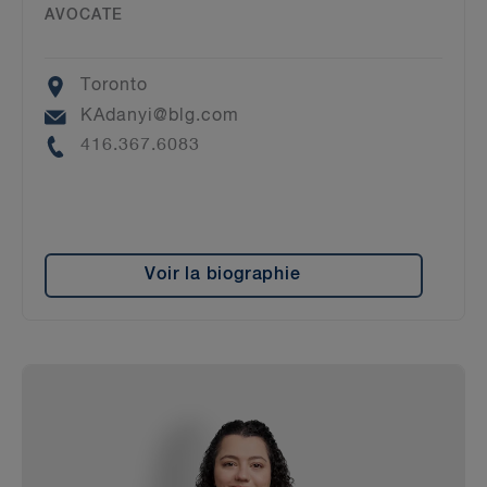
AVOCATE
Location
Toronto
Email
KAdanyi@blg.com
Phone
416.367.6083
Voir la biographie