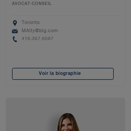
AVOCAT-CONSEIL
Location
Toronto
Email
MAlty@blg.com
Phone
416.367.6687
Voir la biographie