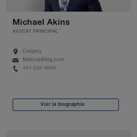
Michael Akins
AVOCAT PRINCIPAL
Location
Calgary
Email
MAkins@blg.com
Phone
403.232.9660
Voir la biographie