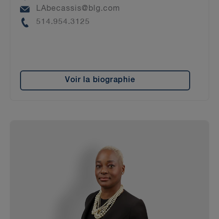
Email
LAbecassis@blg.com
Phone
514.954.3125
Voir la biographie