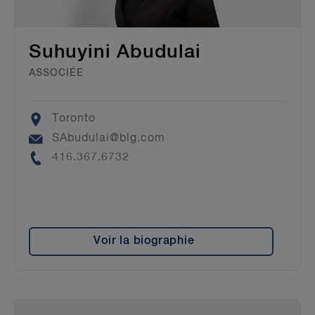
Suhuyini Abudulai
ASSOCIÉE
Location
Toronto
Email
SAbudulai@blg.com
Phone
416.367.6732
Voir la biographie