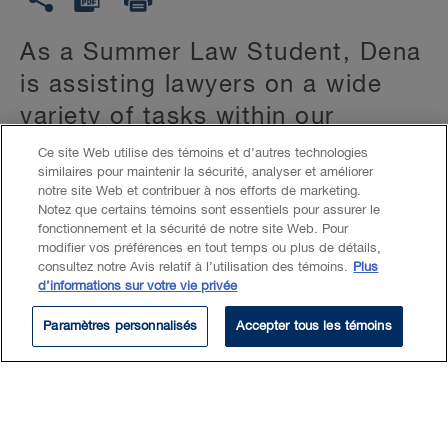
Education
As a Summer Law Student, Dena
is assisting lawyers on a wide
variety of tasks within our
Business and Disputes groups.
Ce site Web utilise des témoins et d’autres technologies
similaires pour maintenir la sécurité, analyser et améliorer
notre site Web et contribuer à nos efforts de marketing.
During Dena’s first year of law school, she
Notez que certains témoins sont essentiels pour assurer le
fonctionnement et la sécurité de notre site Web. Pour
volunteered with the Manitoba Law Reform
modifier vos préférences en tout temps ou plus de détails,
Commission through Pro-Bono Students
consultez notre Avis relatif à l’utilisation des témoins.
Plus
Canada where she researched the treatment
d’informations sur votre vie privée
of digital assets under testamentary law.
Paramètres personnalisés
Accepter tous les témoins
Dena was elected as the MLSA Visible
Minorities Representative for the 2024-2025
academic year and is the incoming
University of Manitoba Representative for
the Federation of Asian Canadian Lawyers.