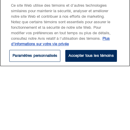
Ce site Web utilise des témoins et d’autres technologies
similaires pour maintenir la sécurité, analyser et améliorer
Robert graduated with distinction from his
notre site Web et contribuer à nos efforts de marketing.
Notez que certains témoins sont essentiels pour assurer le
Bachelor of Commerce degree in Finance
fonctionnement et la sécurité de notre site Web. Pour
from the University of Calgary Haskayne
modifier vos préférences en tout temps ou plus de détails,
School of Business. His Finance background
consultez notre Avis relatif à l’utilisation des témoins.
Plus
d’informations sur votre vie privée
was a precursor to his work terms at Fidelity
Investments Canada and the Alberta
Paramètres personnalisés
Accepter tous les témoins
Securities Commission (ASC). At Fidelity,
Robert facilitated client relationships on
multimillion-dollar accounts, prepared
financial valuation models, and guided
investment strategies. During his time at the
ASC, he performed regulatory reporting and
oversight reviews in Alberta’s capital and
energy markets. Robert applied the
Securities Act (Alberta) for the regulation of
entities. He oversaw Self-Regulatory