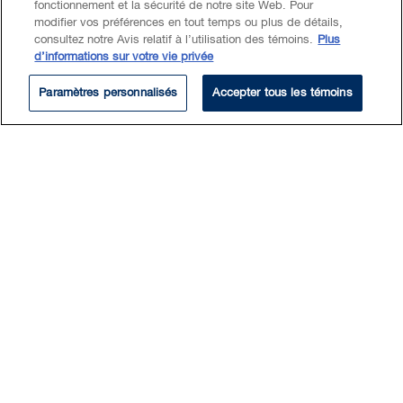
Kim effectue des recherches
fonctionnement et la sécurité de notre site Web. Pour
modifier vos préférences en tout temps ou plus de détails,
juridiques sur des sujets variés
consultez notre Avis relatif à l’utilisation des témoins.
Plus
et assure un support général aux
d’informations sur votre vie privée
avocats.
Paramètres personnalisés
Accepter tous les témoins
Avant de se joindre à BLG, Kim a travaillé
comme stagiaire auprès d’une organisation à
but non lucratif pour les réfugiés en
Ouganda. Elle a également travaillé comme
analyste auprès du département de
développement international du Ministère de
la Justice. De plus, elle a effectué de la
recherche juridique pour un professeur en
droit autochtone et un professeur en droit
comparé à l’Université McGill.