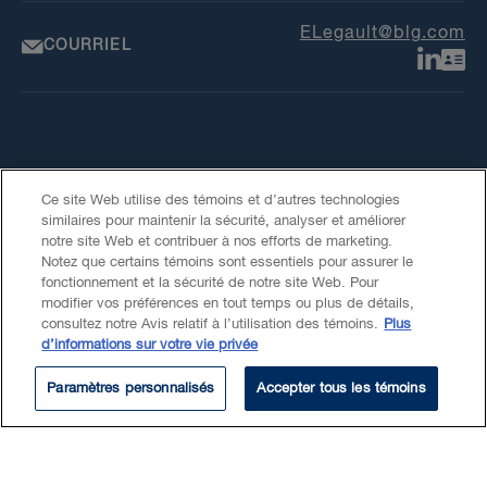
ELegault@blg.com
COURRIEL
Ce site Web utilise des témoins et d’autres technologies
similaires pour maintenir la sécurité, analyser et améliorer
notre site Web et contribuer à nos efforts de marketing.
Notez que certains témoins sont essentiels pour assurer le
À l'extérieur de BLG
fonctionnement et la sécurité de notre site Web. Pour
modifier vos préférences en tout temps ou plus de détails,
Résumé
consultez notre Avis relatif à l’utilisation des témoins.
Plus
d’informations sur votre vie privée
Formation
Paramètres personnalisés
Accepter tous les témoins
En tant qu’étudiante en droit,
Élie effectue des recherches
juridiques sur divers sujets en