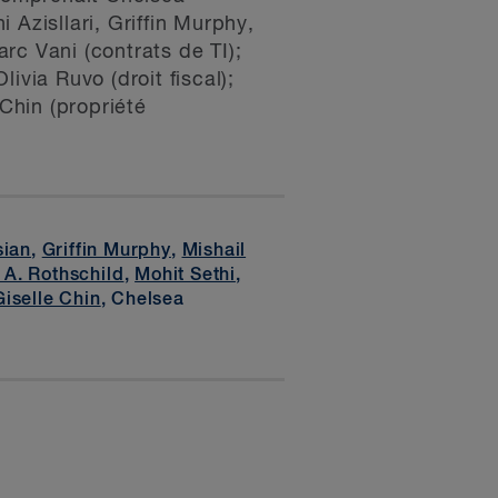
 Azisllari, Griffin Murphy,
rc Vani (contrats de TI);
ivia Ruvo (droit fiscal);
 Chin (propriété
sian
,
Griffin Murphy
,
Mishail
A. Rothschild
,
Mohit Sethi
,
Giselle Chin
, Chelsea