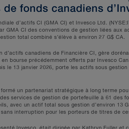
s de fonds canadiens d’I
diale d’actifs CI (GMA CI) et Invesco Ltd. (NYSE:
par GMA CI des conventions de gestion liées aux a
 gestion total combiné s’élève à environ 27 G$ CA.
ion d’actifs canadiens de Financière CI, gère dor
 en bourse précédemment offerts par Invesco Cana
is le 13 janvier 2026, porte les actifs sous gesti
formé un partenariat stratégique à long terme pour 
r des services de gestion de portefeuille à 61 des 
ls, avec un actif total sous gestion d’environ 13 
sans interruption pour les porteurs de titres de ce
senté Invesco, était dirigée par Kathryn Fuller et