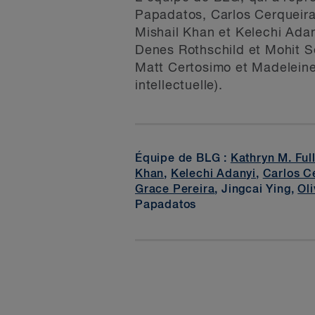
Papadatos, Carlos Cerqueira e
Mishail Khan et Kelechi Adan
Denes Rothschild et Mohit Set
Matt Certosimo et Madeleine W
intellectuelle).
Équipe de BLG :
Kathryn M. Ful
Khan
,
Kelechi Adanyi
,
Carlos C
Grace Pereira
, Jingcai Ying,
Oli
Papadatos