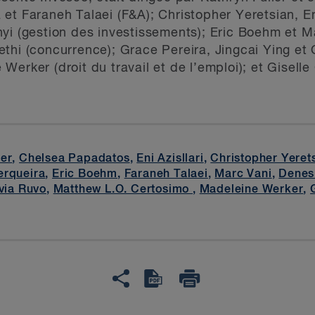
t Faraneh Talaei (F&A); Christopher Yeretsian, Eni
yi (gestion des investissements); Eric Boehm et Ma
hi (concurrence); Grace Pereira, Jingcai Ying et Ol
erker (droit du travail et de l’emploi); et Giselle
ler
,
Chelsea Papadatos
,
Eni Azisllari
,
Christopher Yeret
erqueira
,
Eric Boehm
,
Faraneh Talaei
,
Marc Vani
,
Denes 
via Ruvo
,
Matthew L.O. Certosimo
,
Madeleine Werker
,