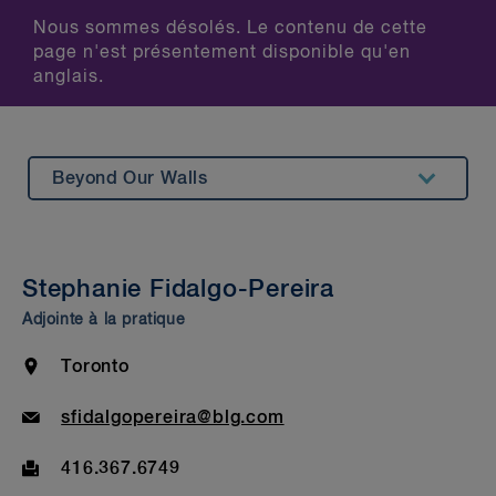
Nous sommes désolés. Le contenu de cette
page n'est présentement disponible qu'en
anglais.
Beyond Our Walls
Summary
Insights & Events
Stephanie Fidalgo-Pereira
Awards & Recognition
Adjointe à la pratique
Bar Admission & Education
Location
Toronto
Email
sfidalgopereira@blg.com
Fax
416.367.6749