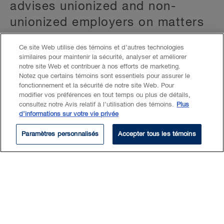
advises unionized and non-
unionized employers on matters
including:
Ce site Web utilise des témoins et d’autres technologies
similaires pour maintenir la sécurité, analyser et améliorer
notre site Web et contribuer à nos efforts de marketing.
Wrongful dismissal and human
Notez que certains témoins sont essentiels pour assurer le
rights litigation;
fonctionnement et la sécurité de notre site Web. Pour
modifier vos préférences en tout temps ou plus de détails,
consultez notre Avis relatif à l’utilisation des témoins.
Plus
Labour disputes and collective
d’informations sur votre vie privée
agreements;
Paramètres personnalisés
Accepter tous les témoins
Legislative and regulatory
compliance, including pay
equity; and
Employment standards and
contracts.