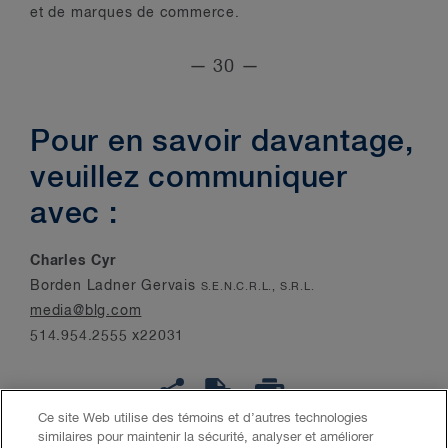
et de marques de commerce.
— 30 —
Pour en savoir davantage,
veuillez communiquer
avec :
Charles Cyr
Borden Ladner Gervais
S.E.N.C.R.L., S.R.L.
media@blg.com
514.954.2555 x22031
Ce site Web utilise des témoins et d’autres technologies
similaires pour maintenir la sécurité, analyser et améliorer