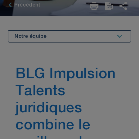
Précédent
Notre équipe
Aperçu
Opportunities
BLG Impulsion
Postuler
Nous écrire
Talents
juridiques
combine le