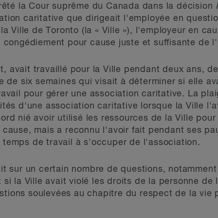
 arrêté la Cour suprême du Canada dans la décision
ation caritative que dirigeait l'employée en questi
 la Ville de Toronto (la « Ville »), l'employeur en c
congédiement pour cause juste et suffisante de l
, avait travaillé pour la Ville pendant deux ans, de
de six semaines qui visait à déterminer si elle ava
travail pour gérer une association caritative. La pl
vités d'une association caritative lorsque la Ville l
bord nié avoir utilisé les ressources de la Ville po
n cause, mais a reconnu l'avoir fait pendant ses pa
 temps de travail à s'occuper de l'association.
ait sur un certain nombre de questions, notamment su
 si la Ville avait violé les droits de la personne de
stions soulevées au chapitre du respect de la vie 