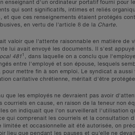
un enseignant d'un ordinateur portatif fourni pour l
nts qui sont significatifs, intimes et reliés organ
 et que ces renseignements étaient protégés contre
busives, en vertu de l'article 8 de la
Charte
.
fait valoir que l'attente raisonnable en matière de v
ante lui avait envoyé les documents. Il s'est appuyé 
1
Local 481
, dans laquelle on a conclu que l'employ
angés entre l'employé et son épouse, lesquels sembl
pour mettre fin à son emploi. Le syndicat a aussi fai
ion caritative chrétienne, méritait d'être protégée
enu que les employés ne devraient pas avoir d'atte
es courriels en cause, en raison de la teneur non é
les on indiquait que l'on surveillerait l'utilisation
ce qui comprenait les courriels et la consultation d
e limitée et occasionnelle ait été autorisée, on pré
voir lieu que pendant les pauses et qu'elle ne devait