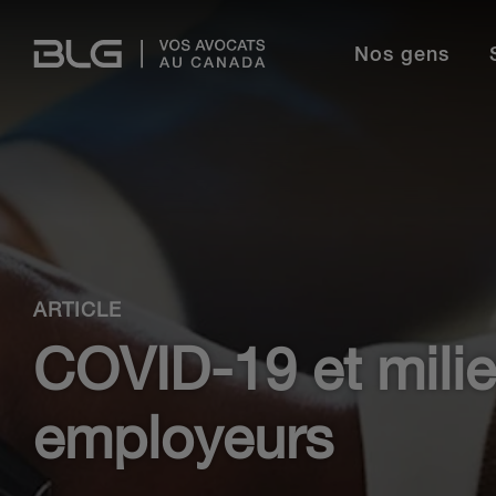
Skip
Links
Nos gens
Langue
Secteurs
Professionnels du droit
Étudiants
Notre histoire
Domaines de pratique
Interna
Français
Anglais
Découvrez pourquoi BLG est le cabinet de choix
pour les avocats chevronnés et les nouveaux
diplômés qui souhaitent faire progresser leur
Découvrir nos étudiants
Facteurs ESG chez BLG
carrière.
Formation et perfectionnement
Bénévolat
ARTICLE
L'expérience chez BLG
Centre des médias
Occasions d’emploi
Témoignages d'étudiants
Diversité et inclusion
COVID-19 et milie
Travaillez avec nous comme pigiste
U de BLG
Perfectionnement professionnel
En savoir plus
employeurs
Notre histoire
En savoir plus