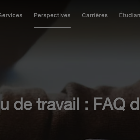
Services
Perspectives
Carrières
Étudian
tional
Paraprofessionnels
Poser sa candidature
Afficher nos bureaux
Autres services
Pr
Re
Nos parajuristes, commis juridiques et autres
De 
paraprofessionnels font partie intégrante de notre
vou
réussite. Découvrez-en plus à ce sujet.
et 
Calgary
Calgary
Da
l’o
Montréal
Montréal
Év
Occasions d’emploi
Ottawa
Ottawa
Le
Oc
Perfectionnement professionnel
Toronto
Toronto
Ma
u de travail : FAQ 
Pe
Témoignages de nos paraprofessionnels
Vancouver
Vancouver
No
Té
Tr
En savoir plus
Afficher nos bureaux