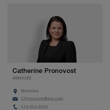
Catherine Pronovost
ASSOCIÉE
Location
Montréal
Email
CPronovost@blg.com
Phone
514.954.2524