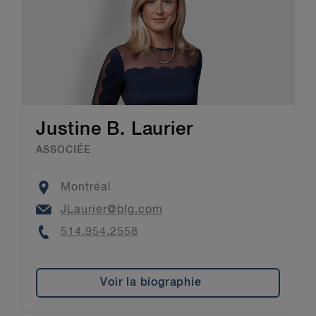
Justine B. Laurier
ASSOCIÉE
Location
Montréal
Email
JLaurier@blg.com
Phone
514.954.2558
Voir la biographie