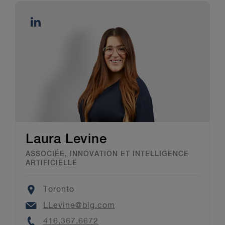
Laura Levine
ASSOCIÉE, INNOVATION ET INTELLIGENCE
ARTIFICIELLE
Location
Toronto
Email
LLevine@blg.com
Phone
416.367.6672