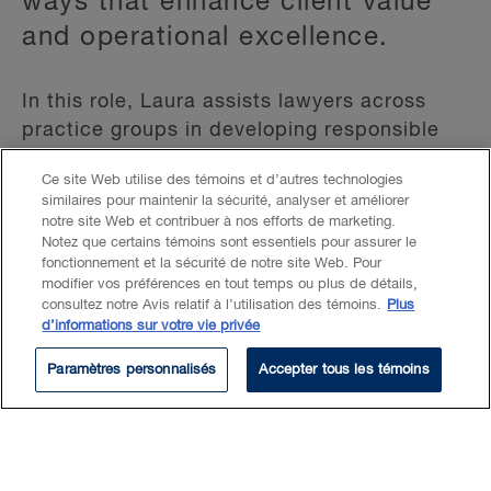
ways that enhance client value
and operational excellence.
In this role, Laura assists lawyers across
practice groups in developing responsible
AI-driven solutions in partnership with
Ce site Web utilise des témoins et d’autres technologies
clients, embedding innovation directly into
similaires pour maintenir la sécurité, analyser et améliorer
strategic client engagements and enhancing
notre site Web et contribuer à nos efforts de marketing.
competitive advantage. Collaborating with
Notez que certains témoins sont essentiels pour assurer le
fonctionnement et la sécurité de notre site Web. Pour
the firm's knowledge management and
modifier vos préférences en tout temps ou plus de détails,
information services teams, she integrates
consultez notre Avis relatif à l’utilisation des témoins.
Plus
d’informations sur votre vie privée
emerging technologies into BLG's knowledge
systems to enhance the capture and
Paramètres personnalisés
Accepter tous les témoins
leverage of intellectual capital. She also
contributes to the firm's AI governance
framework, ensuring that the adoption of
related technologies remains ethical, secure,