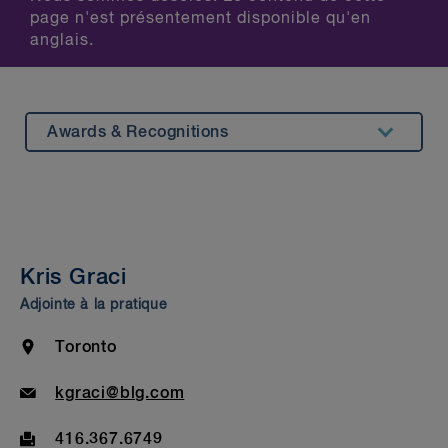
page n'est présentement disponible qu'en
anglais.
Awards & Recognitions
Summary
Experience
Insights & Events
Kris Graci
Beyond Our Walls
Adjointe à la pratique
Bar Admission & Education
Location
Toronto
Email
kgraci@blg.com
Fax
416.367.6749