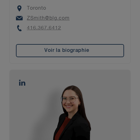
Location
Toronto
Email
ZSmith@blg.com
Phone
416.367.6412
Voir la biographie