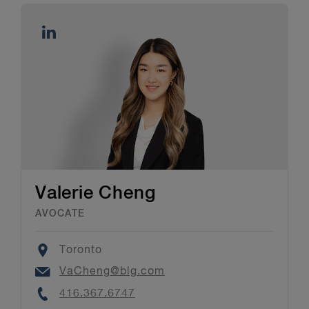
Valerie Cheng
AVOCATE
Location
Toronto
Email
VaCheng@blg.com
Phone
416.367.6747