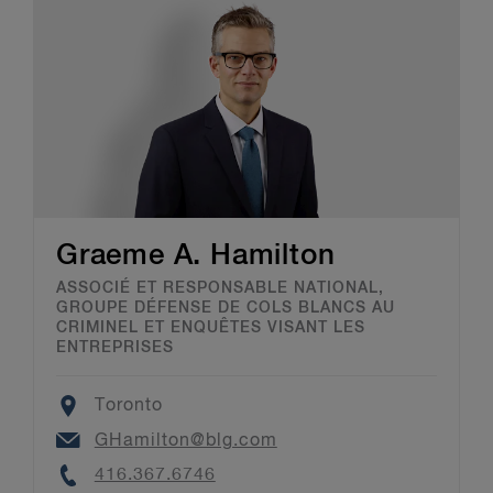
Graeme A. Hamilton
ASSOCIÉ ET RESPONSABLE NATIONAL,
GROUPE DÉFENSE DE COLS BLANCS AU
CRIMINEL ET ENQUÊTES VISANT LES
ENTREPRISES
Location
Toronto
Email
GHamilton@blg.com
Phone
416.367.6746