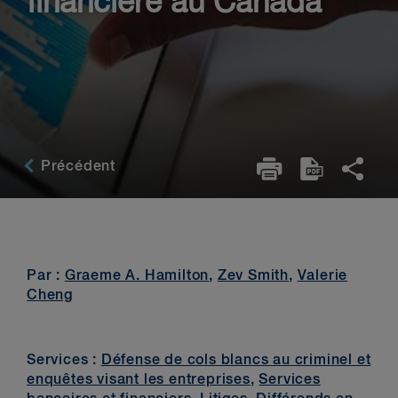
financière au Canada
Précédent
Par :
Graeme A. Hamilton
,
Zev Smith
,
Valerie
Cheng
Services :
Défense de cols blancs au criminel et
enquêtes visant les entreprises
,
Services