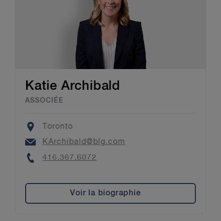
Katie Archibald
ASSOCIÉE
Location
Toronto
Email
KArchibald@blg.com
Phone
416.367.6072
Voir la biographie