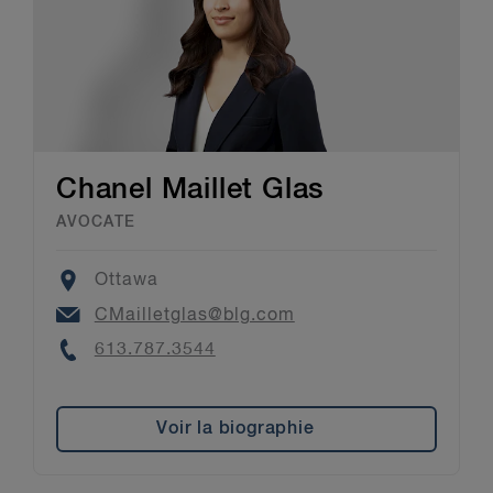
Chanel Maillet Glas
AVOCATE
Location
Ottawa
Email
CMailletglas@blg.com
Phone
613.787.3544
Voir la biographie