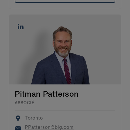
Pitman Patterson
ASSOCIÉ
Location
Toronto
Email
PPatterson@blg.com