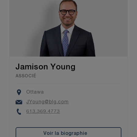
Jamison Young
ASSOCIÉ
Location
Ottawa
Email
JYoung@blg.com
Phone
613.369.4773
Voir la biographie