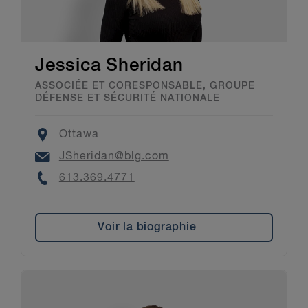
Jessica Sheridan
ASSOCIÉE ET CORESPONSABLE, GROUPE
DÉFENSE ET SÉCURITÉ NATIONALE
Location
Ottawa
Email
JSheridan@blg.com
Phone
613.369.4771
Voir la biographie