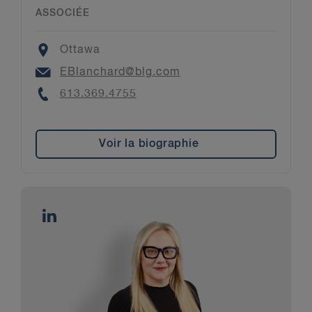
ASSOCIÉE
Location
Ottawa
Email
EBlanchard@blg.com
Phone
613.369.4755
Voir la biographie