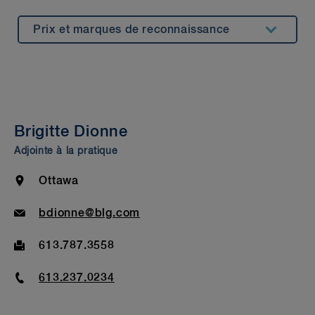
Prix et marques de reconnaissance
Résumé
Expérience
Témoignages
Brigitte Dionne
Perspectives et événements
Adjointe à la pratique
À l'extérieur de BLG
Location
Ottawa
Formation
Email
bdionne@blg.com
Fax
613.787.3558
Phone
613.237.0234