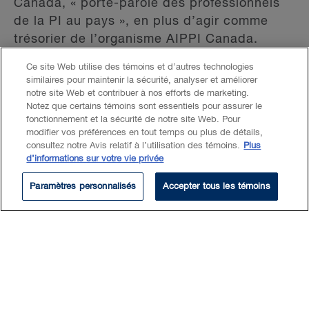
Canada, « porte-parole des professionnels
de la PI au pays », en plus d’agir comme
trésorier de l’organisme AIPPI Canada.
Membre du Comité sur le leadership éclairé
Ce site Web utilise des témoins et d’autres technologies
en innovation de BLG et président du
similaires pour maintenir la sécurité, analyser et améliorer
Comité chargé des dons de bienfaisance de
notre site Web et contribuer à nos efforts de marketing.
Notez que certains témoins sont essentiels pour assurer le
BLG (Ottawa), il a été membre du Comité
fonctionnement et la sécurité de notre site Web. Pour
sur la diversité et l’inclusion du cabinet de
modifier vos préférences en tout temps ou plus de détails,
2008 à 2018.
consultez notre Avis relatif à l’utilisation des témoins.
Plus
d’informations sur votre vie privée
Avant d’entrer au service de BLG, Curtis
Paramètres personnalisés
Accepter tous les témoins
était examinateur de brevets principal à
l’Office de la propriété intellectuelle du
Canada (OPIC).
Lire plus