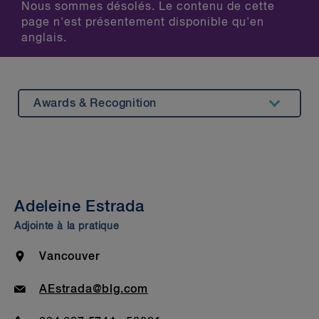
Nous sommes désolés. Le contenu de cette
page n'est présentement disponible qu'en
anglais.
Awards & Recognition
Summary
Experience
Insights & Events
Adeleine Estrada
Beyond Our Walls
Adjointe à la pratique
Bar Admission & Education
Location
Vancouver
Email
AEstrada@blg.com