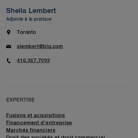
Insights & Events
Sheila Lembert
Beyond Our Walls
Adjointe à la pratique
Bar Admission & Education
Location
Toronto
Email
slembert@blg.com
Phone
416.367.7092
EXPERTISE
Fusions et acquisitions
Financement d’entreprise
Marchés financiers