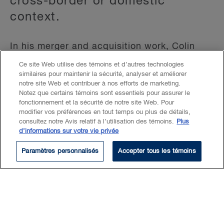
cross-border or domestic
context.
In his merger and acquisition work, Colin
acts for senior management, boards of
Ce site Web utilise des témoins et d’autres technologies
directors, acquirors, targets, and special
similaires pour maintenir la sécurité, analyser et améliorer
notre site Web et contribuer à nos efforts de marketing.
committees, in public and private
Notez que certains témoins sont essentiels pour assurer le
transactions (hostile and friendly), proxy
fonctionnement et la sécurité de notre site Web. Pour
contests and restructurings.
modifier vos préférences en tout temps ou plus de détails,
consultez notre Avis relatif à l’utilisation des témoins.
Plus
d’informations sur votre vie privée
In his corporate finance practice, Colin
Paramètres personnalisés
Accepter tous les témoins
advises issuers and dealers on all aspects of
raising capital, across public and private
debt and equity markets, and for all stages
of financing and fundraising cycles.
Colin works across sectors, with a particular