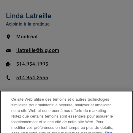
Admission au Barreau et formation
Linda Latreille
Adjointe à la pratique
Location
Montréal
Email
llatreille@blg.com
Fax
514.954.1905
Phone
514.954.2555
Ce site Web utilise des témoins et d’autres technologies
similaires pour maintenir la sécurité, analyser et améliorer
notre site Web et contribuer à nos efforts de marketing.
EXPERTISE
Notez que certains témoins sont essentiels pour assurer le
fonctionnement et la sécurité de notre site Web. Pour
modifier vos préférences en tout temps ou plus de détails,
Litiges