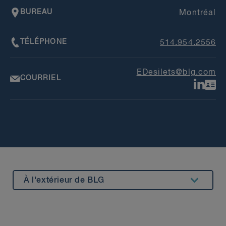
BUREAU
Montréal
TÉLÉPHONE
514.954.2556
EDesilets@blg.com
COURRIEL
À l'extérieur de BLG
Résumé
Expérience