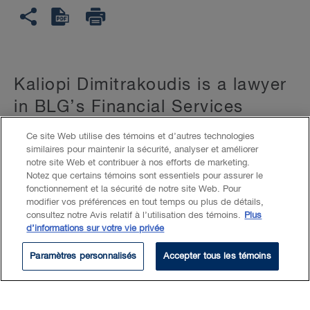
Kaliopi Dimitrakoudis is a lawyer
in BLG’s Financial Services
Group in Toronto. She advises
Ce site Web utilise des témoins et d’autres technologies
lenders and borrowers on a wide
similaires pour maintenir la sécurité, analyser et améliorer
notre site Web et contribuer à nos efforts de marketing.
range of syndicated and bilateral
Notez que certains témoins sont essentiels pour assurer le
fonctionnement et la sécurité de notre site Web. Pour
secured and unsecured financing
modifier vos préférences en tout temps ou plus de détails,
transactions, including
consultez notre Avis relatif à l’utilisation des témoins.
Plus
d’informations sur votre vie privée
acquisition financings, project
Paramètres personnalisés
Accepter tous les témoins
finance, asset-based lending and
securitizations, in domestic and
cross-border matters.