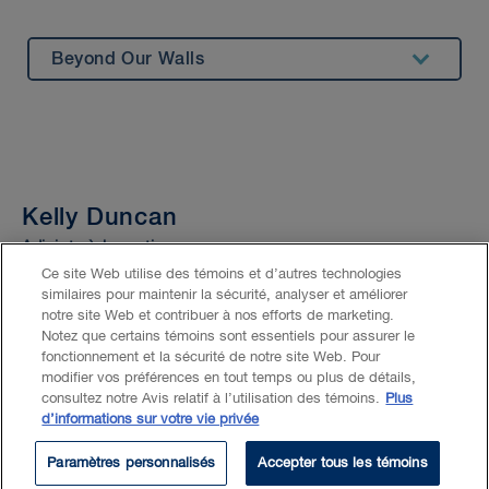
Beyond Our Walls
Summary
Experience
Bar Admission & Education
Kelly Duncan
Adjointe à la pratique
Ce site Web utilise des témoins et d’autres technologies
Location
Calgary
similaires pour maintenir la sécurité, analyser et améliorer
notre site Web et contribuer à nos efforts de marketing.
Notez que certains témoins sont essentiels pour assurer le
Email
kduncan@blg.com
fonctionnement et la sécurité de notre site Web. Pour
modifier vos préférences en tout temps ou plus de détails,
consultez notre Avis relatif à l’utilisation des témoins.
Plus
d’informations sur votre vie privée
Paramètres personnalisés
Accepter tous les témoins
EXPERTISE