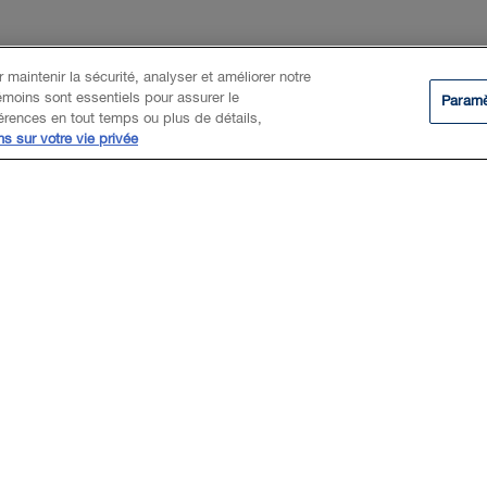
 maintenir la sécurité, analyser et améliorer notre
émoins sont essentiels pour assurer le
Paramè
férences en tout temps ou plus de détails,
ns sur votre vie privée
r its subsidiary, Telesat LEO Inc.) for its