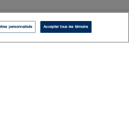
tres personnalisés
Accepter tous les témoins
EXPERTISE
Services bancaires et financiers
Prêts et financement
Financement structuré et titrisation
Prêts et financement immobiliers
Services financiers
Financement de projet