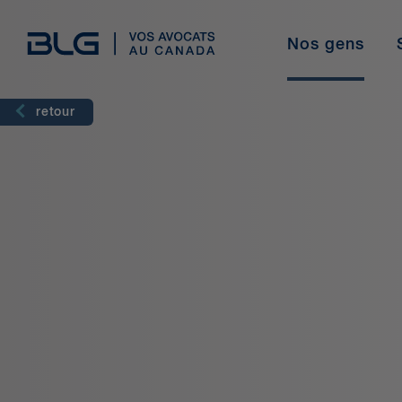
Skip
Links
Nos gens
Langue
Secteurs
Professionnels du droit
Étudiants
Notre histoire
Domaines de pratique
Interna
retour
Français
Anglais
Découvrez pourquoi BLG est le cabinet de choix
pour les avocats chevronnés et les nouveaux
diplômés qui souhaitent faire progresser leur
Découvrir nos étudiants
Facteurs ESG chez BLG
carrière.
Formation et perfectionnement
Bénévolat
L'expérience chez BLG
Centre des médias
Occasions d’emploi
Témoignages d'étudiants
Diversité et inclusion
Travaillez avec nous comme pigiste
U de BLG
Perfectionnement professionnel
En savoir plus
Notre histoire
En savoir plus