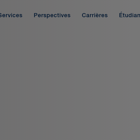
Services
Perspectives
Carrières
Étudian
tional
Paraprofessionnels
Poser sa candidature
Afficher nos bureaux
Autres services
Pr
Re
Nos parajuristes, commis juridiques et autres
De 
paraprofessionnels font partie intégrante de notre
vou
réussite. Découvrez-en plus à ce sujet.
et 
Calgary
Calgary
Da
l’o
Montréal
Montréal
Év
Occasions d’emploi
Ottawa
Ottawa
Le
Oc
Perfectionnement professionnel
Toronto
Toronto
Ma
Pe
Témoignages de nos paraprofessionnels
Vancouver
Vancouver
No
Té
Tr
En savoir plus
Afficher nos bureaux