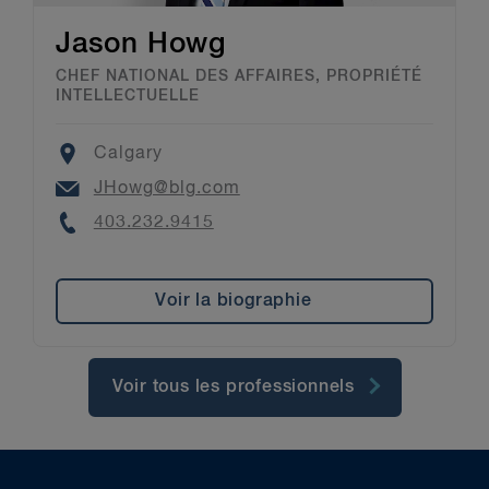
Jason Howg
CHEF NATIONAL DES AFFAIRES, PROPRIÉTÉ
INTELLECTUELLE
Location
Calgary
Email
JHowg@blg.com
Phone
403.232.9415
Voir la biographie
Voir tous les professionnels