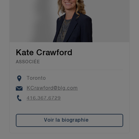
Kate Crawford
ASSOCIÉE
Location
Toronto
Email
KCrawford@blg.com
Phone
416.367.6729
Voir la biographie