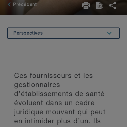
Précédent
Perspectives
Apercu
Expérience
Expertise connexe
Ces fournisseurs et les
Témoignages
gestionnaires
Principaux contacts
d’établissements de santé
Restez au courant
évoluent dans un cadre
juridique mouvant qui peut
en intimider plus d’un. Ils