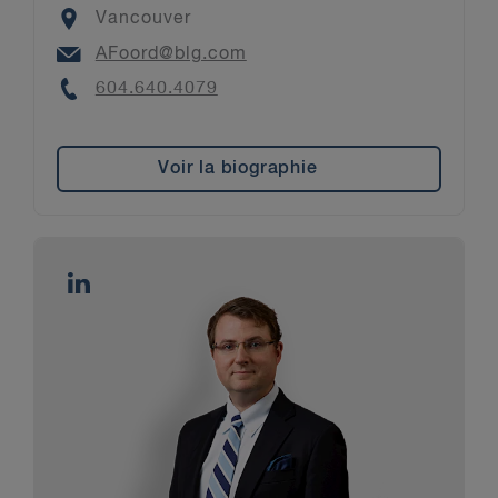
Location
Vancouver
Email
AFoord@blg.com
Phone
604.640.4079
Voir la biographie