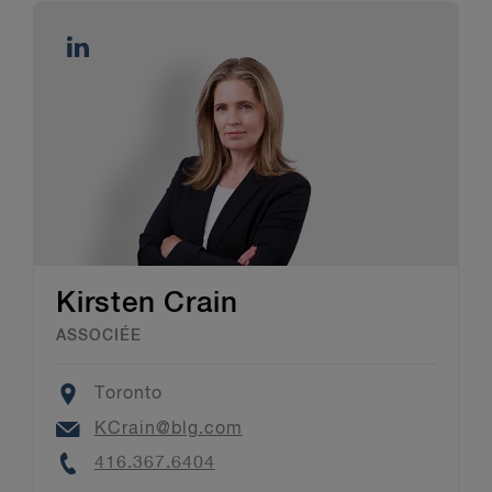
Kirsten Crain
ASSOCIÉE
Location
Toronto
Email
KCrain@blg.com
Phone
416.367.6404