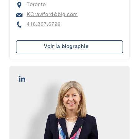
Location
Toronto
Email
KCrawford@blg.com
Phone
416.367.6729
Voir la biographie