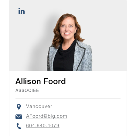
Allison Foord
ASSOCIÉE
Location
Vancouver
Email
AFoord@blg.com
Phone
604.640.4079