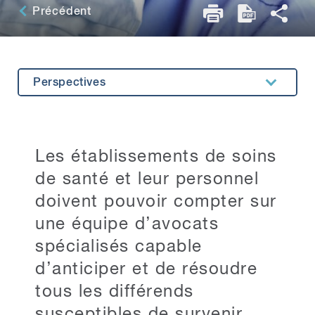
Précédent
Perspectives
Aperçu
Expertise connexe
Les établissements de soins
Témoignages
de santé et leur personnel
Principaux contacts
doivent pouvoir compter sur
une équipe d’avocats
Restez au courant
spécialisés capable
d’anticiper et de résoudre
tous les différends
susceptibles de survenir