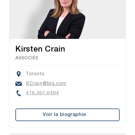
Kirsten Crain
ASSOCIÉE
Location
Toronto
Email
KCrain@blg.com
Phone
416.367.6404
Voir la biographie