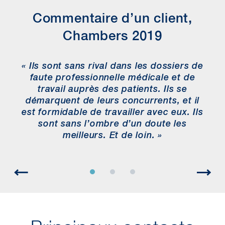
services de gestion des risques de
Commentaire d’un client,
nos clients pour déterminer les
risques et les occasions
Chambers 2019
d’apprentissage que présentent les
diverses réclamations.
« Ils sont sans rival dans les dossiers de
faute professionnelle médicale et de
ds
travail auprès des patients. Ils se
u
démarquent de leurs concurrents, et il
d’
est formidable de travailler avec eux. Ils
s
sont sans l’ombre d’un doute les
d
meilleurs. Et de loin. »