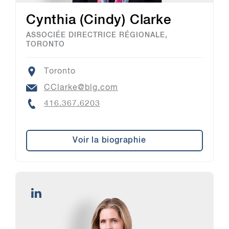
Cynthia (Cindy) Clarke
ASSOCIÉE DIRECTRICE RÉGIONALE,
TORONTO
Location
Toronto
Email
CClarke@blg.com
Phone
416.367.6203
Voir la biographie