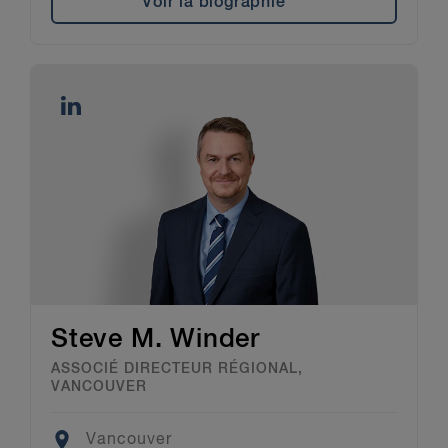
Voir la biographie
Steve M. Winder
ASSOCIÉ DIRECTEUR RÉGIONAL,
VANCOUVER
Location
Vancouver