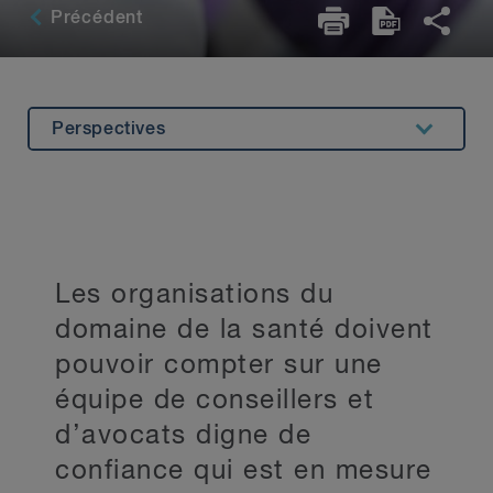
Précédent
Perspectives
Aperçu
Expérience
Expertise connexe
Les organisations du
Principaux contacts
domaine de la santé doivent
Restez au courant
pouvoir compter sur une
équipe de conseillers et
d’avocats digne de
confiance qui est en mesure