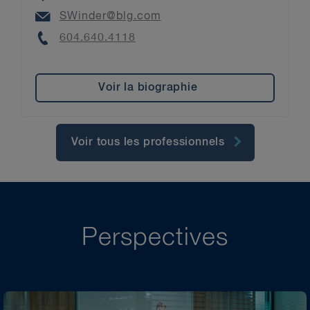
Email
SWinder@blg.com
Phone
604.640.4118
Voir la biographie
Voir tous les professionnels
Perspectives