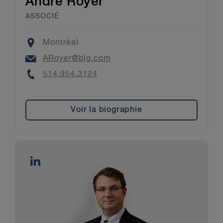
André Royer
ASSOCIÉ
Location
Montréal
Email
ARoyer@blg.com
Phone
514.954.3124
Voir la biographie