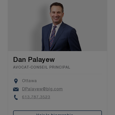
Dan Palayew
AVOCAT-CONSEIL PRINCIPAL
Location
Ottawa
Email
DPalayew@blg.com
Phone
613.787.3523