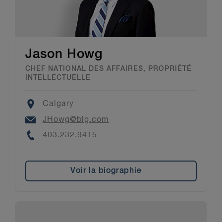
Jason Howg
CHEF NATIONAL DES AFFAIRES, PROPRIÉTÉ
INTELLECTUELLE
Location
Calgary
Email
JHowg@blg.com
Phone
403.232.9415
Voir la biographie