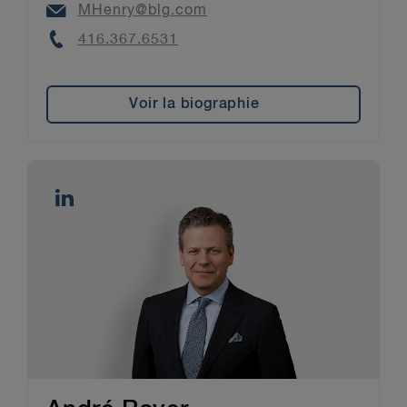
Email
MHenry@blg.com
Phone
416.367.6531
Voir la biographie