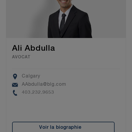
Ali Abdulla
AVOCAT
Location
Calgary
Email
AAbdulla@blg.com
Phone
403.232.9653
Voir la biographie