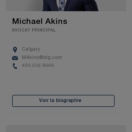
Michael Akins
AVOCAT PRINCIPAL
Location
Calgary
Email
MAkins@blg.com
Phone
403.232.9660
Voir la biographie