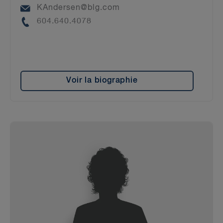
Email
KAndersen@blg.com
Phone
604.640.4078
Voir la biographie