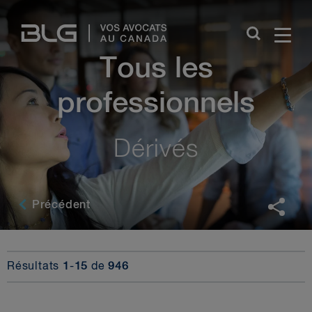
Skip
Links
Tous les
professionnels
Dérivés
Précédent
Résultats
1
-
15
de
946