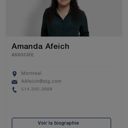
Amanda Afeich
ASSOCIÉE
Location
Montréal
Email
AAfeich@blg.com
Phone
514.395.3888
Voir la biographie