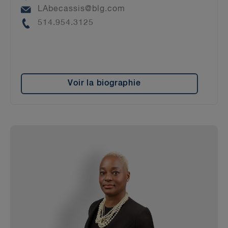
Email
LAbecassis@blg.com
Phone
514.954.3125
Voir la biographie