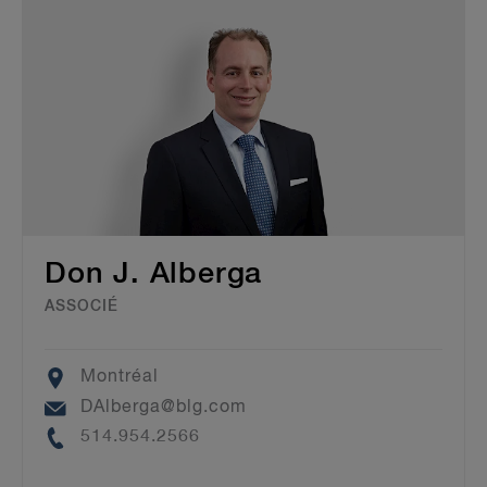
Don J. Alberga
ASSOCIÉ
Location
Montréal
Email
DAlberga@blg.com
Phone
514.954.2566