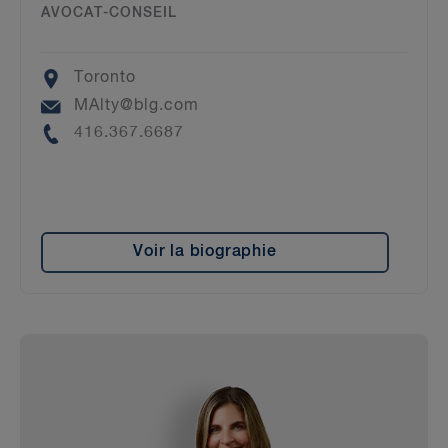
AVOCAT-CONSEIL
Location
Toronto
Email
MAlty@blg.com
Phone
416.367.6687
Voir la biographie