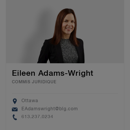
Eileen Adams-Wright
COMMIS JURIDIQUE
Location
Ottawa
Email
EAdamswright@blg.com
Phone
613.237.0234