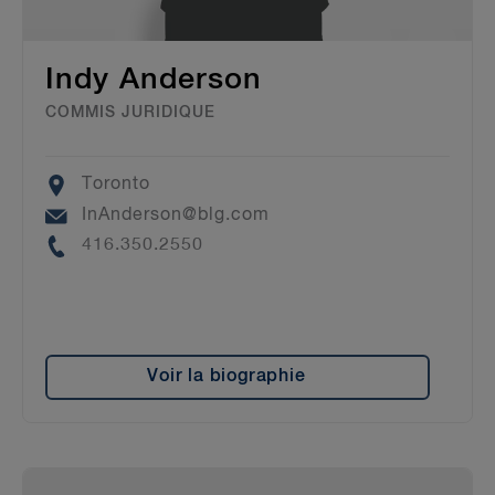
Indy Anderson
COMMIS JURIDIQUE
Location
Toronto
Email
InAnderson@blg.com
Phone
416.350.2550
Voir la biographie