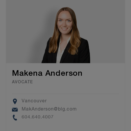
Makena Anderson
AVOCATE
Location
Vancouver
Email
MakAnderson@blg.com
Phone
604.640.4007