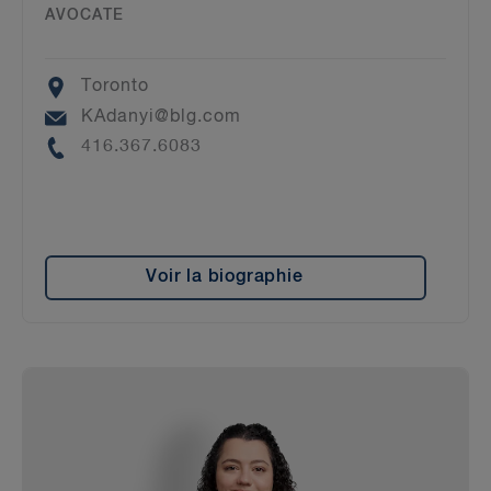
AVOCATE
Location
Toronto
Email
KAdanyi@blg.com
Phone
416.367.6083
Voir la biographie