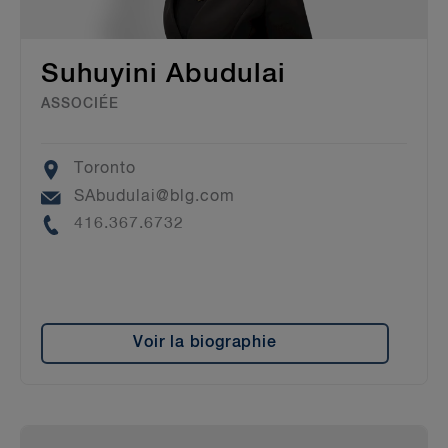
Suhuyini Abudulai
ASSOCIÉE
Location
Toronto
Email
SAbudulai@blg.com
Phone
416.367.6732
Voir la biographie