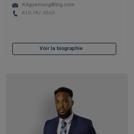
Email
KAgyemang@blg.com
Phone
613.787.3555
Voir la biographie