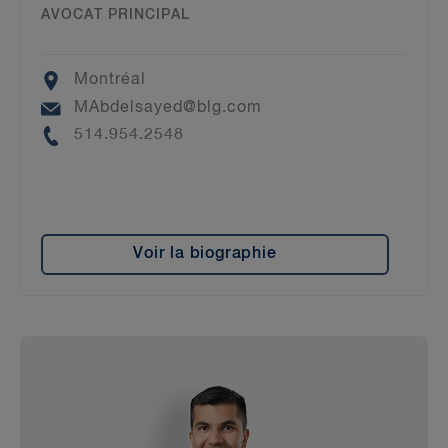
AVOCAT PRINCIPAL
Location
Montréal
Email
MAbdelsayed@blg.com
Phone
514.954.2548
Voir la biographie