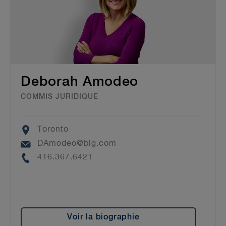
Deborah Amodeo
COMMIS JURIDIQUE
Location
Toronto
Email
DAmodeo@blg.com
Phone
416.367.6421
Voir la biographie