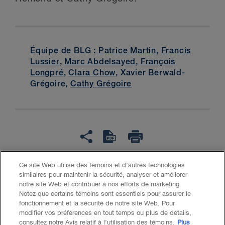
Équipe de BLG :
Patrice Martin
,
Francis
Lussier
,
Marc Abdelsayed
,
François
Longpré
,
Clara Chow
, Xavier Berwald-
Grégoire,
Cathy Grégoire
Ce site Web utilise des témoins et d’autres technologies
similaires pour maintenir la sécurité, analyser et améliorer
Accessibilité
LCAP
Avis juridique
notre site Web et contribuer à nos efforts de marketing.
Notez que certains témoins sont essentiels pour assurer le
fonctionnement et la sécurité de notre site Web. Pour
Politique de confidentialité
Témoins
IA générative
modifier vos préférences en tout temps ou plus de détails,
consultez notre Avis relatif à l’utilisation des témoins.
Plus