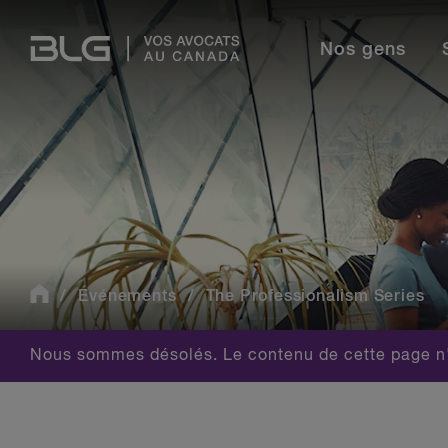
Skip
Links
Nos gens
Langue
Secteurs
Professionnels du droit
Étudiants
Notre histoire
Domaines de pratique
Interna
Français
Anglais
Découvrez pourquoi BLG est le cabinet de choix
pour les avocats chevronnés et les nouveaux
diplômés qui souhaitent faire progresser leur
Découvrir nos étudiants
Facteurs ESG chez BLG
carrière.
Formation et perfectionnement
Bénévolat
L'expérience chez BLG
Centre des médias
Occasions d’emploi
Événements
The Professionalism Series
Témoignages d'étudiants
Diversité et inclusion
Travaillez avec nous comme pigiste
U de BLG
Perfectionnement professionnel
Nous sommes désolés. Le contenu de cette page n'
En savoir plus
Notre histoire
En savoir plus