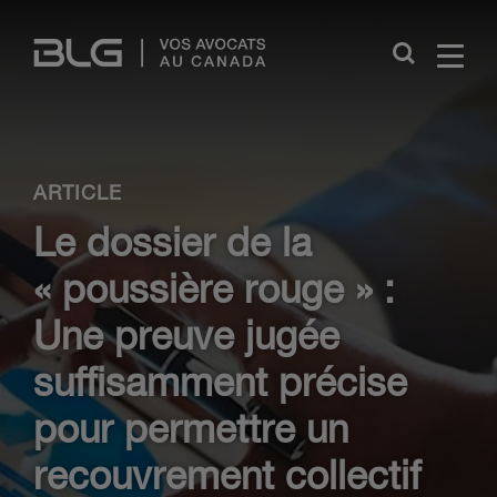
Skip
Links
Close
ARTICLE
Le dossier de la
« poussière rouge » :
Une preuve jugée
suffisamment précise
pour permettre un
recouvrement collectif