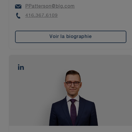
Email
PPatterson@blg.com
Phone
416.367.6109
Voir la biographie