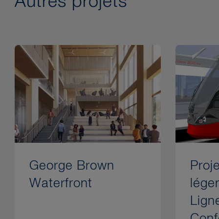
Autres projets
George Brown
Proje
Waterfront
léger
Lign
Conf