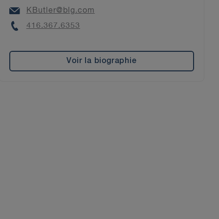
Email
KButler@blg.com
Phone
416.367.6353
Voir la biographie