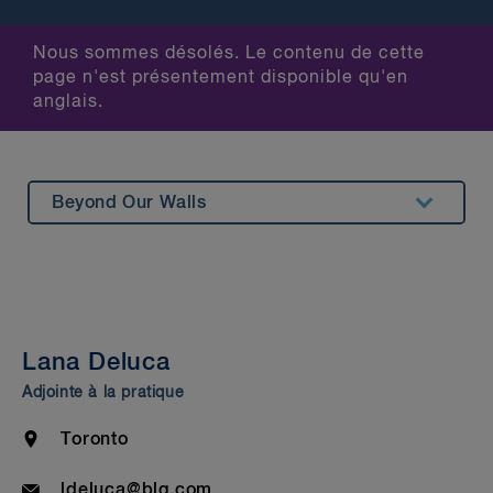
Nous sommes désolés. Le contenu de cette
page n'est présentement disponible qu'en
anglais.
Beyond Our Walls
Summary
Experience
Insights & Events
Lana Deluca
Bar Admission & Education
Adjointe à la pratique
Location
Toronto
Email
ldeluca@blg.com