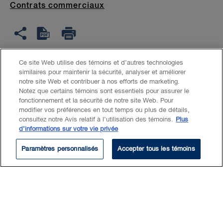
Contrats commerciaux
Ce site Web utilise des témoins et d’autres technologies
similaires pour maintenir la sécurité, analyser et améliorer
Harry is a corporate commercial
notre site Web et contribuer à nos efforts de marketing.
Notez que certains témoins sont essentiels pour assurer le
lawyer with a specialized focus in
fonctionnement et la sécurité de notre site Web. Pour
modifier vos préférences en tout temps ou plus de détails,
energy law, the electricity
consultez notre Avis relatif à l’utilisation des témoins.
Plus
sector, and mergers and
d’informations sur votre vie privée
acquisitions. He is a trusted
Paramètres personnalisés
Accepter tous les témoins
advisor to clients navigating the
dynamic energy landscape,
offering strategic guidance
across project development,