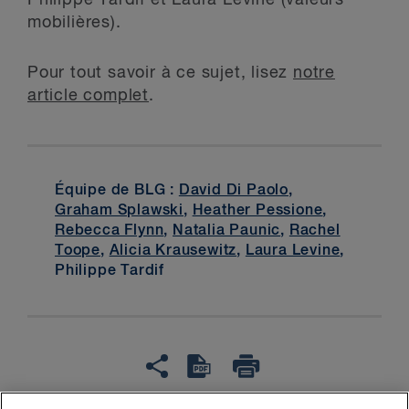
Philippe Tardif et Laura Levine (valeurs
mobilières).
Pour tout savoir à ce sujet, lisez
notre
article complet
.
Équipe de BLG :
David Di Paolo
,
Graham Splawski
,
Heather Pessione
,
Rebecca Flynn
,
Natalia Paunic
,
Rachel
Toope
,
Alicia Krausewitz
,
Laura Levine
,
Philippe Tardif