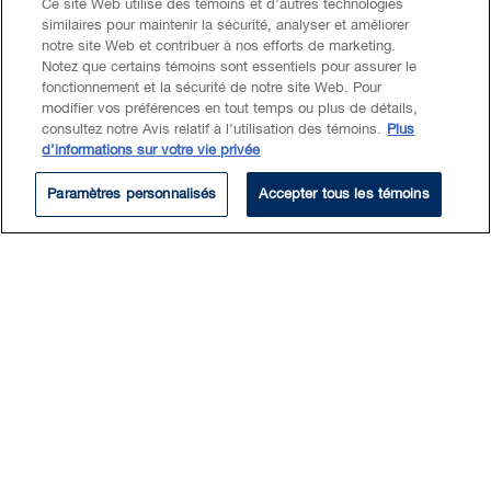
Ce site Web utilise des témoins et d’autres technologies
similaires pour maintenir la sécurité, analyser et améliorer
notre site Web et contribuer à nos efforts de marketing.
Notez que certains témoins sont essentiels pour assurer le
Natalia maintains a diverse
fonctionnement et la sécurité de notre site Web. Pour
commercial litigation practice,
modifier vos préférences en tout temps ou plus de détails,
consultez notre Avis relatif à l’utilisation des témoins.
Plus
with a focus on:
d’informations sur votre vie privée
Paramètres personnalisés
Accepter tous les témoins
Securities litigation, including
regulatory proceedings and
prosecutions
Banking litigation
Class actions, including
securities and investor loss
class actions