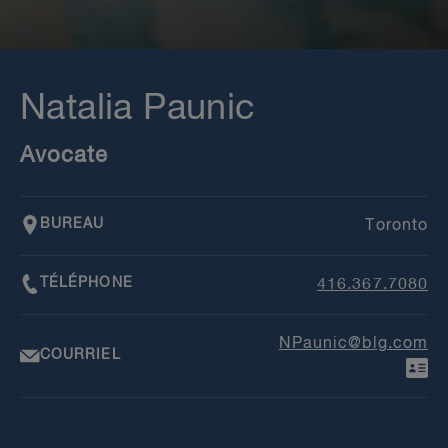
Natalia Paunic
Avocate
BUREAU
Toronto
TÉLÉPHONE
416.367.7080
NPaunic@blg.com
COURRIEL