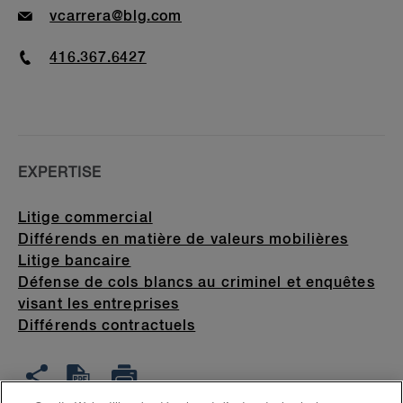
Email
vcarrera@blg.com
Phone
416.367.6427
EXPERTISE
Litige commercial
Différends en matière de valeurs mobilières
Litige bancaire
Défense de cols blancs au criminel et enquêtes
visant les entreprises
Différends contractuels