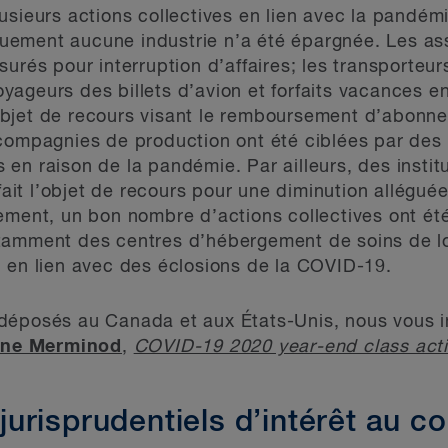
usieurs actions collectives en lien avec la pandé
ement aucune industrie n’a été épargnée. Les assu
urés pour interruption d’affaires; les transporteur
ageurs des billets d’avion et forfaits vacances en
 l’objet de recours visant le remboursement d’abon
compagnies de production ont été ciblées par des r
en raison de la pandémie. Par ailleurs, des insti
 fait l’objet de recours pour une diminution allégué
lement, un bon nombre d’actions collectives ont é
otamment des centres d’hébergement de soins de 
 en lien avec des éclosions de la COVID-19.
déposés au Canada et aux États-Unis, nous vous in
ne Merminod
,
COVID-19 2020 year-end class acti
risprudentiels d’intérêt au co