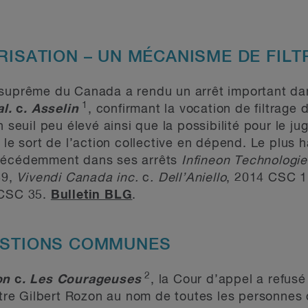
ORISATION – UN MÉCANISME DE FIL
 suprême du Canada a rendu un arrêt important d
1
al.
c
. Asselin
, confirmant la vocation de filtrage 
n seuil peu élevé ainsi que la possibilité pour le j
 le sort de l’action collective en dépend. Le plus h
précédemment dans ses arrêts
Infineon Technologi
59,
Vivendi Canada inc.
c
. Dell’Aniello
, 2014 CSC 1
 CSC 35.
Bulletin BLG
.
UESTIONS COMMUNES
2
on
c
. Les Courageuses
, la Cour d’appel a refusé
ontre Gilbert Rozon au nom de toutes les personnes 