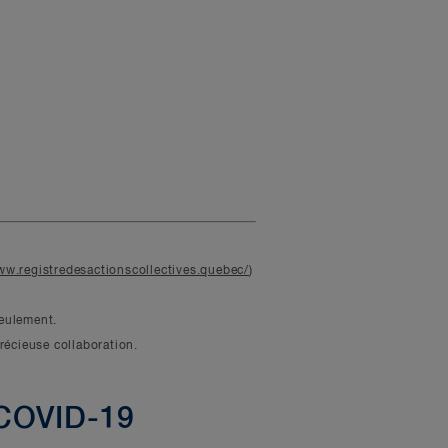
ww.registredesactionscollectives.quebec/
)
seulement.
récieuse collaboration.
 COVID-19