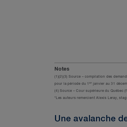
Notes
(1)(2)(3) Source – compilation des deman
er
pour la période du 1
janvier au 31 déce
(4) Source – Cour supérieure du Québec (f
*Les auteurs remercient Alexis Leray, stag
Une avalanche de