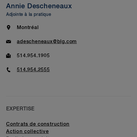
Annie Descheneaux
À l'extérieur de BLG
Adjointe à la pratique
Admission au Barreau et formation
Location
Montréal
Email
adescheneaux@blg.com
Fax
514.954.1905
Phone
514.954.2555
EXPERTISE
Contrats de construction
Action collective