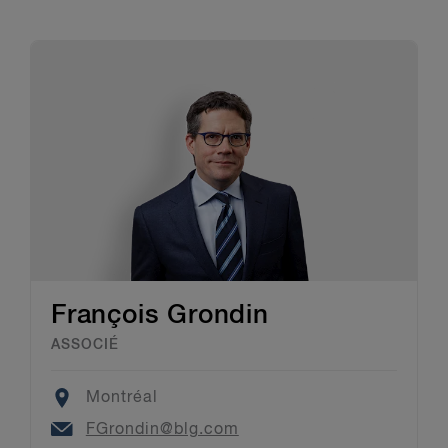
François Grondin
ASSOCIÉ
Location
Montréal
Email
FGrondin@blg.com