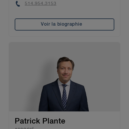
Phone
514.954.3153
Voir la biographie
Patrick Plante