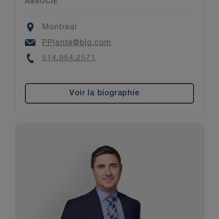
ASSOCIÉ
Location
Montréal
Email
PPlante@blg.com
Phone
514.954.2571
Voir la biographie