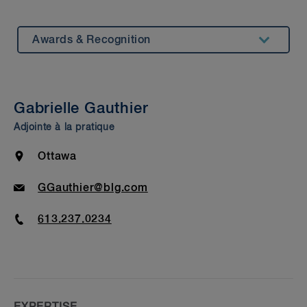
Awards & Recognition
Summary
Insights & Events
Gabrielle Gauthier
Beyond Our Walls
Adjointe à la pratique
Bar Admission & Education
Location
Ottawa
Email
GGauthier@blg.com
Phone
613.237.0234