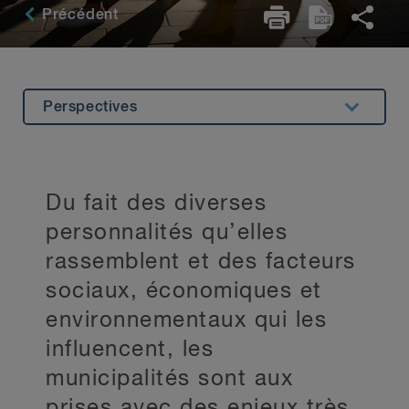
Précédent
Perspectives
Aperçu
Expertise connexe
Du fait des diverses
Témoignages
personnalités qu’elles
Contact principal
rassemblent et des facteurs
sociaux, économiques et
Restez au courant
environnementaux qui les
influencent, les
municipalités sont aux
prises avec des enjeux très