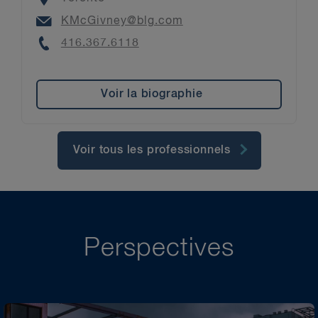
Email
KMcGivney@blg.com
Phone
416.367.6118
Voir la biographie
Voir tous les professionnels
Perspectives