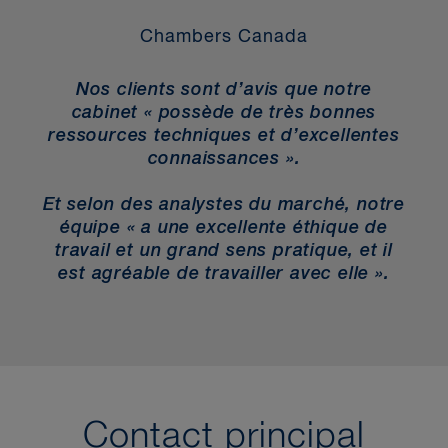
Infrastructures
Chambers Canada
Gouvernance et activités
municipales
Nos clients sont d’avis que notre
cabinet « possède de très bonnes
Octroi de licences municipales
ressources techniques et d’excellentes
Responsabilité environnementale
connaissances ».
Emploi
Et selon des analystes du marché, notre
Responsabilité contractuelle
équipe « a une excellente éthique de
Harcèlement
travail et un grand sens pratique, et il
est agréable de travailler avec elle ».
Établissements de soins de longue
durée
Contact principal