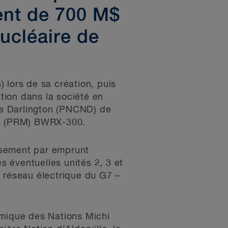
ment de 700 M$
nucléaire de
 lors de sa création, puis
tion dans la société en
de Darlington (PNCND) de
res (PRM) BWRX-300.
ssement par emprunt
s éventuelles unités 2, 3 et
du réseau électrique du G7 –
mique des Nations Michi