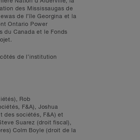
ière Nation d’Alderville, la
Nation des Mississaugas de
ewas de l’île Georgina et la
ont Ontario Power
es du Canada et le Fonds
ojet.
côtés de l’institution
ciétés), Rob
sociétés, F&A), Joshua
it des sociétés, F&A) et
teve Suarez (droit fiscal),
ères) Colm Boyle (droit de la