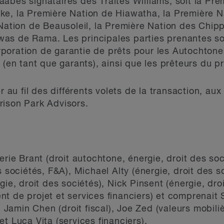
bes signataires des Traités Williams, soit la Prem
ke, la Première Nation de Hiawatha, la Première 
 Nation de Beausoleil, la Première Nation des Chipp
as de Rama. Les principales parties prenantes s
poration de garantie de prêts pour les Autochton
 (en tant que garants), ainsi que les prêteurs du pr
r au fil des différents volets de la transaction, aux 
rison Park Advisors.
erie Brant (droit autochtone, énergie, droit des so
s sociétés, F&A), Michael Alty (énergie, droit des 
gie, droit des sociétés), Nick Pinsent (énergie, dro
 de projet et services financiers) et comprenait S
), Jamin Chen (droit fiscal), Joe Zed (valeurs mobili
t Luca Vita (services financiers).