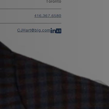
Toronto
416.367.6580
CJHart@blg.com