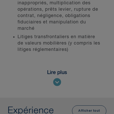
inappropriés, multiplication des
opérations, prêts levier, rupture de
contrat, négligence, obligations
fiduciaires et manipulation du
marché
Litiges transfrontaliers en matière
de valeurs mobilières (y compris les
litiges réglementaires)
Lire plus
Plusieurs secteurs comptent sur nous
pour les aider à gérer et à réduire les
risques :
Sociétés fermées et ouvertes
Expérience
Courtiers de plein exercice et
Afficher tout