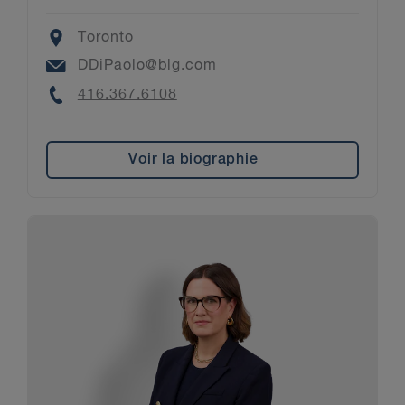
Location
Toronto
Email
DDiPaolo@blg.com
Phone
416.367.6108
Voir la biographie