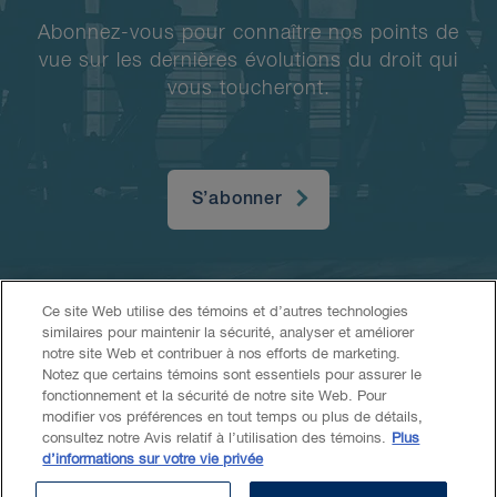
Abonnez-vous pour connaître nos points de
vue sur les dernières évolutions du droit qui
vous toucheront.
S’abonner
Ce site Web utilise des témoins et d’autres technologies
similaires pour maintenir la sécurité, analyser et améliorer
notre site Web et contribuer à nos efforts de marketing.
Notez que certains témoins sont essentiels pour assurer le
fonctionnement et la sécurité de notre site Web. Pour
Accessibilité
LCAP
Avis juridique
modifier vos préférences en tout temps ou plus de détails,
consultez notre Avis relatif à l’utilisation des témoins.
Plus
d’informations sur votre vie privée
Politique de confidentialité
Témoins
IA générative