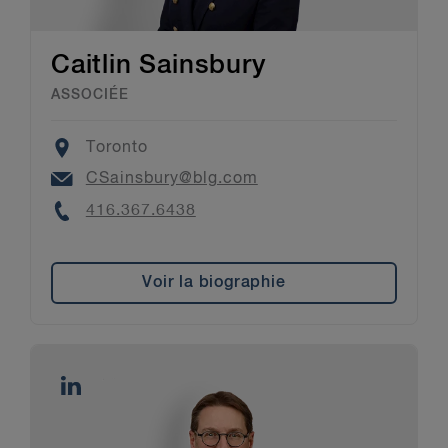
Caitlin Sainsbury
ASSOCIÉE
Location
Toronto
Email
CSainsbury@blg.com
Phone
416.367.6438
Voir la biographie