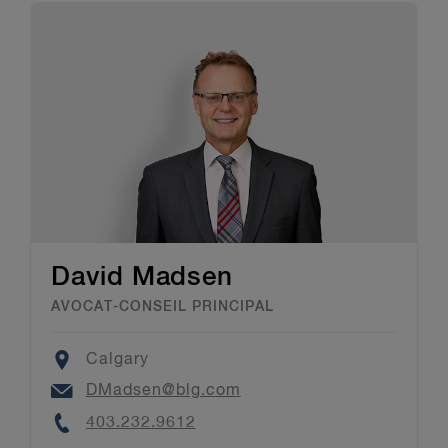
David Madsen
AVOCAT-CONSEIL PRINCIPAL
Location
Calgary
Email
DMadsen@blg.com
Phone
403.232.9612