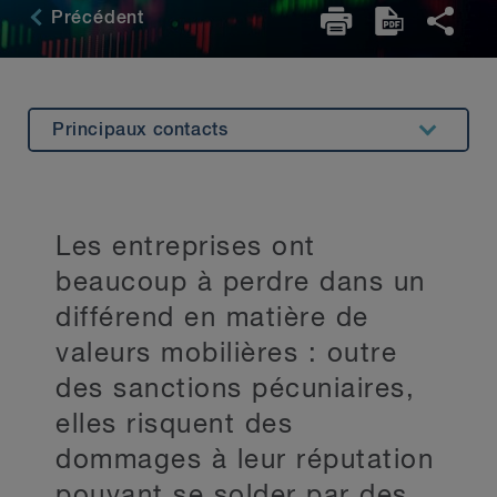
Précédent
Principaux contacts
Aperçu
Expérience
Les entreprises ont
Anchor Title
beaucoup à perdre dans un
Expertise connexe
différend en matière de
valeurs mobilières : outre
Restez au courant
des sanctions pécuniaires,
elles risquent des
dommages à leur réputation
pouvant se solder par des