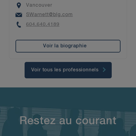
Location
Vancouver
Email
SWarnett@blg.com
Phone
604.640.4189
Voir la biographie
Voir tous les professionnels
Restez au courant