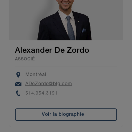
Alexander De Zordo
ASSOCIÉ
Location
Montréal
Email
ADeZordo@blg.com
Phone
514.954.3191
Voir la biographie