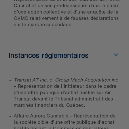
Capital et de ses prédécesseurs dans le cadre
de l’intérêt public pour trancher un
d’une action collective et d’une enquête de la
différend entre parties privées.
CVMO relativement à de fausses déclarations
sur le marché secondaire.
Notre travail a été reconnu dans les
plus récentes éditions de
Chambers
Canada
,
Lexpert
®/
American Lawyer
Guide to the Leading 500 Lawyers in
Instances réglementaires
Canada, The Canadian Legal
Lexpert® Directory, Benchmark
Canada – The Definitive Guide to
Transat AT Inc. c. Group Mach Acquisition Inc
Canada’s Leading Litigation Firms
– Représentation de l’initiateur dans le cadre
and Attorneys et The Best Lawyers in
d’une offre publique d’achat hostile sur Air
Canada ®
.
Transat devant le Tribunal administratif des
marchés financiers du Québec.
Affaire Aurora Cannabis – Représentation de
la société cible d’une offre publique d’achat
hostile devant la Commission des valeurs