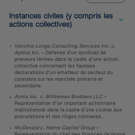
exécutants
Courtiers en épargne collective et
Instances civiles (y compris les
en contrats à terme
actions collectives)
Fonds d’investissement
Preneurs fermes
Vecchio Longo Consulting Services Inc. c.
Fonds privés
Aphria Inc
. – Défense d’un syndicat de
Banques d’investissement
preneurs fermes dans le cadre d’une action
collective concernant les fausses
Autres participants aux marchés
déclarations d’un émetteur du secteur du
cannabis sur les marchés primaire et
secondaire.
Nous plaidons des causes
multijuridictionnelles devant tous les
Aimia Inc. c. Mittleman Brothers LLC
–
tribunaux et toutes les autorités en
Représentation d’un important actionnaire
valeurs mobilières du Canada. Nous
institutionnel dans le cadre d’une course aux
procurations et des litiges connexes.
pouvons aussi vous défendre lorsque
les autorités de réglementation
McDonald c. Home Capital Group
–
exercent leur pouvoir de protection
Représentation du chef des finances de Home