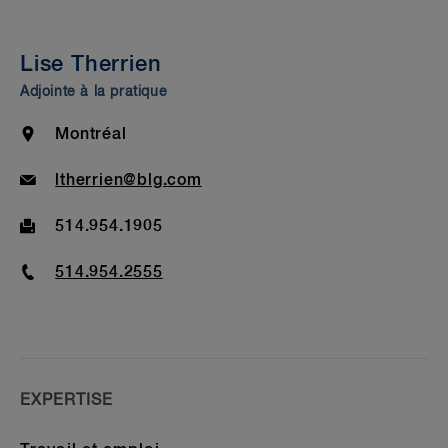
Expérience
Perspectives et événements
Lise Therrien
Prix et marques de reconnaissance
Adjointe à la pratique
Admission au Barreau et formation
Location
Montréal
Email
ltherrien@blg.com
Fax
514.954.1905
Phone
514.954.2555
EXPERTISE