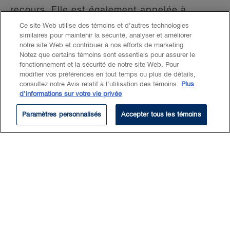
recours. Elle est également appelée à
évaluer les risques associés à de tels litiges
Ce site Web utilise des témoins et d’autres technologies
similaires pour maintenir la sécurité, analyser et améliorer
et à conseiller ses clients dans leur prise de
notre site Web et contribuer à nos efforts de marketing.
décisions.
Notez que certains témoins sont essentiels pour assurer le
fonctionnement et la sécurité de notre site Web. Pour
modifier vos préférences en tout temps ou plus de détails,
Elle a mené plusieurs séances de
consultez notre Avis relatif à l’utilisation des témoins.
Plus
conciliation
et de
négociation
et elle a
d’informations sur votre vie privée
assuré la gestion de différentes plaintes
Paramètres personnalisés
Accepter tous les témoins
déposées par des travailleurs étrangers
temporaires, notamment en matière de
harcèlement psychologique.
Lire plus