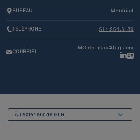
BUREAU
Montréal
TÉLÉPHONE
514.954.3189
MGalarneau@blg.com
COURRIEL
À l'extérieur de BLG
Résumé