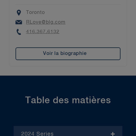
Location
Toronto
Email
RLove@blg.com
Phone
416.367.6132
Voir la biographie
Table des matières
2024 Series