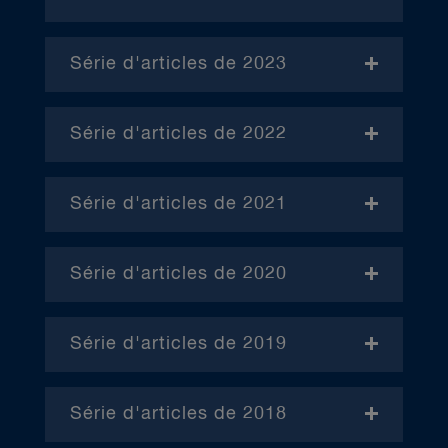
- November
Série d'articles de 2023
- Janvier (en anglais)
Série d'articles de 2022
– Avril (en anglais)
Série d'articles de 2021
– Juin (en anglais)
– Janvier
– Octobre (en anglais)
Série d'articles de 2020
– Février
– Janvier
– Mars
Série d'articles de 2019
– Février
– Janvier
(en anglais) – Avril
– Mars
Série d'articles de 2018
– Février
– Mai
– Février
– Avril