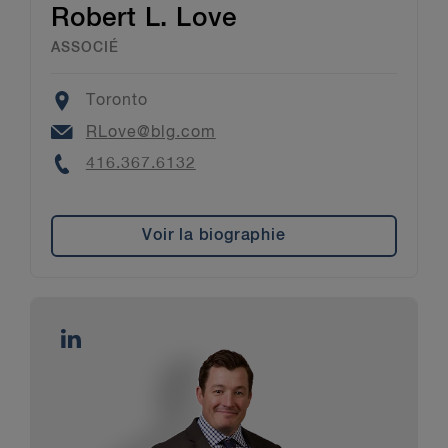
Robert L. Love
ASSOCIÉ
Location
Toronto
Email
RLove@blg.com
Phone
416.367.6132
Voir la biographie