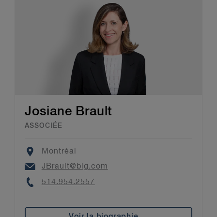
Josiane Brault
ASSOCIÉE
Location
Montréal
Email
JBrault@blg.com
Phone
514.954.2557
Voir la biographie