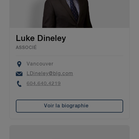
Luke Dineley
ASSOCIÉ
Location
Vancouver
Email
LDineley@blg.com
Phone
604.640.4219
Voir la biographie