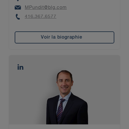
Email
MPundit@blg.com
Phone
416.367.6577
Voir la biographie