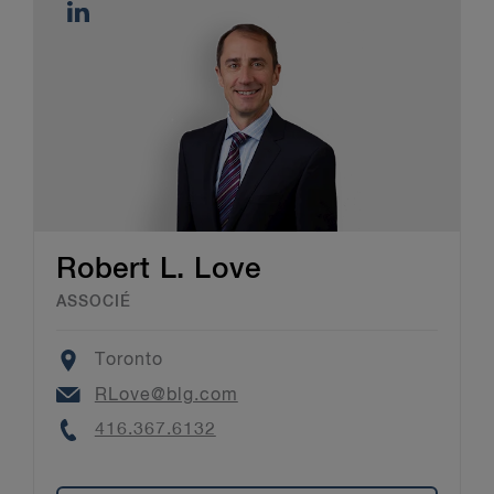
Robert L. Love
ASSOCIÉ
Location
Toronto
Email
RLove@blg.com
Phone
416.367.6132