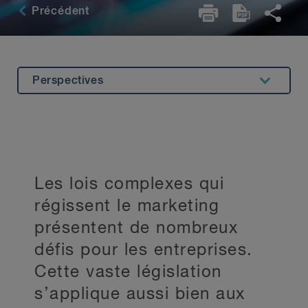
Précédent
Perspectives
Aperçu
Expérience
Principaux contacts
Les lois complexes qui
Restez au courant
régissent le marketing
présentent de nombreux
défis pour les entreprises.
Cette vaste législation
s’applique aussi bien aux