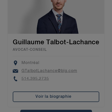
Guillaume Talbot-Lachance
AVOCAT-CONSEIL
Location
Montréal
Email
GTalbotLachance@blg.com
Phone
514.395.2735
Voir la biographie