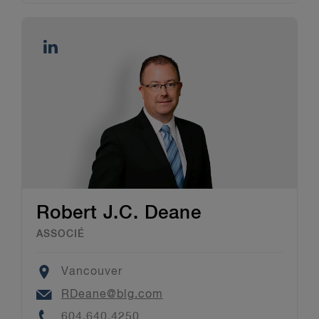
Robert J.C. Deane
ASSOCIÉ
Location
Vancouver
Email
RDeane@blg.com
Phone
604.640.4250