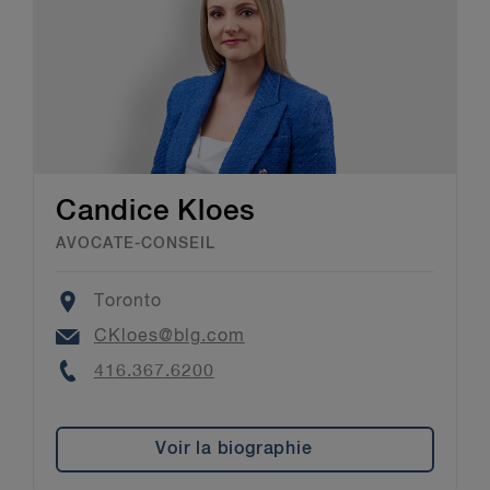
Candice Kloes
AVOCATE-CONSEIL
Location
Toronto
Email
CKloes@blg.com
Phone
416.367.6200
Voir la biographie