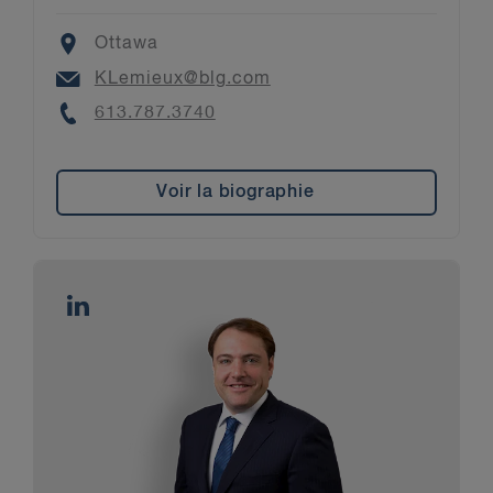
Location
Ottawa
Email
KLemieux@blg.com
Phone
613.787.3740
Voir la biographie