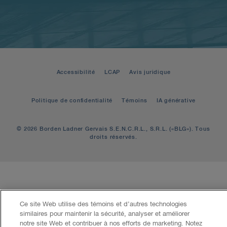
Accessibilité
LCAP
Avis juridique
Politique de confidentialité
Témoins
IA générative
© 2026 Borden Ladner Gervais S.E.N.C.R.L., S.R.L. («BLG»). Tous
droits réservés.
Ce site Web utilise des témoins et d’autres technologies
similaires pour maintenir la sécurité, analyser et améliorer
notre site Web et contribuer à nos efforts de marketing. Notez