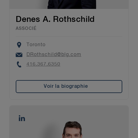
Denes A. Rothschild
ASSOCIÉ
Location
Toronto
Email
DRothschild@blg.com
Phone
416.367.6350
Voir la biographie